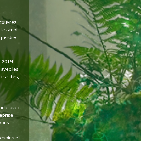
écouvrez
actez-moi
t perdre
s 2019
 avec les
os sites,
tudie avec
eprise,
 vous
besoins et