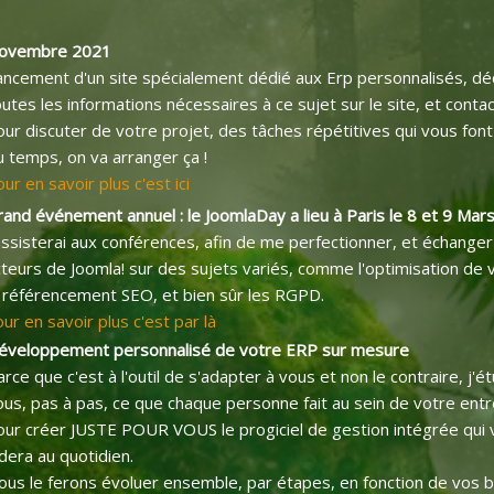
ovembre 2021
ancement d'un site spécialement dédié aux Erp personnalisés, d
outes les informations nécessaires à ce sujet sur le site, et cont
our discuter de votre projet, des tâches répétitives qui vous fon
u temps, on va arranger ça !
ur en savoir plus c'est ici
and événement annuel : le JoomlaDay a lieu à Paris le 8 et 9 Mar
assisterai aux conférences, afin de me perfectionner, et échanger
teurs de Joomla! sur des sujets variés, comme l'optimisation de v
e référencement SEO, et bien sûr les RGPD.
ur en savoir plus c'est par là
éveloppement personnalisé de votre ERP sur mesure
arce que c'est à l'outil de s'adapter à vous et non le contraire, j'é
ous, pas à pas, ce que chaque personne fait au sein de votre entr
our créer JUSTE POUR VOUS le progiciel de gestion intégrée qui
idera au quotidien.
ous le ferons évoluer ensemble, par étapes, en fonction de vos 