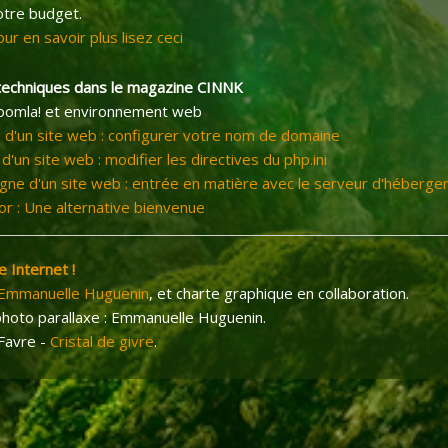
otre budget.
our en savoir plus lisez ceci
s techniques dans le magazine CINNK
Joomla! et environnement web
ne d'un site web : configurer votre nom de domaine
 d'un site web : modifier les directives du php.ini
igne d'un site web : entrée en matière avec le serveur d'héberg
r : Une alternative bienvenue
e Internet !
Emmanuelle Huguenin
, et charte graphique en collaboration.
photo parallaxe : Emmanuelle Huguenin.
 Favre -
Cristal de givre
.