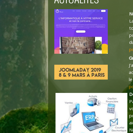
N
L
t
p
d
po
Gr
J'
ac
l
po
D
P
v
p
a
N